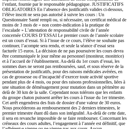
l’enfant, fournie par le responsable pédagogique. JUSTIFICATIFS
OBLIGATOIRES En l’absence des justificatifs valides ci-dessous,
l’élève inscrit ne sera pas autorisé à suivre les cours : Un
Questionnaire Santé rempli ou, si nécessaire, un certificat médical de
moins de 3 mois de « non contre-indication à la pratique de
l’escalade » L’attestation de responsabilité civile de l’année
concernée COURS D’ESSAI Le premier cours de l’année scolaire
est un cours d’essai. Si à l’issue de ce cours, l’élève ne souhaite pas
continuer, l’acompte sera rendu, et seule la séance d’essai sera
facturée 15 euros. La décision de ne pas poursuivre les cours devra
être communiquée le jour même au personnel (moniteur, monitrice)
et à l’accueil de l’établissement. Au-delà du 1er cours d’essai, les
sommes dues ne seront pas remboursées, sauf, et sous réserve de la
présentation de justificatifs, pour des raisons médicales avérées, en
cas de grossesse ou d’incapacité d’exercer toute activité sportive
pendant plus de 4 mois, ou pour des raisons professionnelles, liées à
une situation de déménagement pour mutation dans un périmètre au
delà de 30 km de la salle. Cependant nous tolérons que les enfants
du groupe chaton puissent arrêter les cours à l'issue du 1er trimestre.
Cet arrêt engendrera des frais de dossier d'une valeur de 30 euros.
Nous procéderons au remboursement des 2 derniers trimestres, le
premier trimestre étant dû dans son intégralité. Au-delà de cette date,
il sera en revanche impossible de se faire rembourser. Concernant les
créneaux des cours adultes, l’engagement à l’année est définitif, que
l’adhérent·e vienne ou ne vienne pas aux cours. Aucun