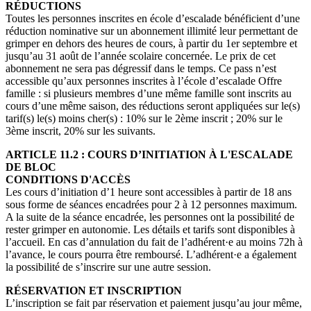
RÉDUCTIONS
Toutes les personnes inscrites en école d’escalade bénéficient d’une
réduction nominative sur un abonnement illimité leur permettant de
grimper en dehors des heures de cours, à partir du 1er septembre et
jusqu’au 31 août de l’année scolaire concernée. Le prix de cet
abonnement ne sera pas dégressif dans le temps. Ce pass n’est
accessible qu’aux personnes inscrites à l’école d’escalade Offre
famille : si plusieurs membres d’une même famille sont inscrits au
cours d’une même saison, des réductions seront appliquées sur le(s)
tarif(s) le(s) moins cher(s) : 10% sur le 2ème inscrit ; 20% sur le
3ème inscrit, 20% sur les suivants.
ARTICLE 11.2 : COURS D’INITIATION À L'ESCALADE
DE BLOC
CONDITIONS D'ACCÈS
Les cours d’initiation d’1 heure sont accessibles à partir de 18 ans
sous forme de séances encadrées pour 2 à 12 personnes maximum.
A la suite de la séance encadrée, les personnes ont la possibilité de
rester grimper en autonomie. Les détails et tarifs sont disponibles à
l’accueil. En cas d’annulation du fait de l’adhérent·e au moins 72h à
l’avance, le cours pourra être remboursé. L’adhérent·e a également
la possibilité de s’inscrire sur une autre session.
RÉSERVATION ET INSCRIPTION
L’inscription se fait par réservation et paiement jusqu’au jour même,