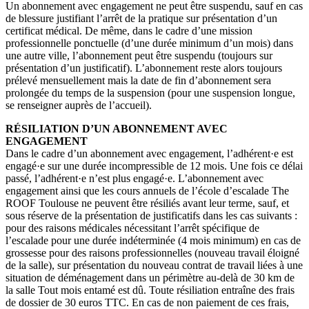
Un abonnement avec engagement ne peut être suspendu, sauf en cas
de blessure justifiant l’arrêt de la pratique sur présentation d’un
certificat médical. De même, dans le cadre d’une mission
professionnelle ponctuelle (d’une durée minimum d’un mois) dans
une autre ville, l’abonnement peut être suspendu (toujours sur
présentation d’un justificatif). L’abonnement reste alors toujours
prélevé mensuellement mais la date de fin d’abonnement sera
prolongée du temps de la suspension (pour une suspension longue,
se renseigner auprès de l’accueil).
RÉSILIATION D’UN ABONNEMENT AVEC
ENGAGEMENT
Dans le cadre d’un abonnement avec engagement, l’adhérent·e est
engagé·e sur une durée incompressible de 12 mois. Une fois ce délai
passé, l’adhérent·e n’est plus engagé·e. L’abonnement avec
engagement ainsi que les cours annuels de l’école d’escalade The
ROOF Toulouse ne peuvent être résiliés avant leur terme, sauf, et
sous réserve de la présentation de justificatifs dans les cas suivants :
pour des raisons médicales nécessitant l’arrêt spécifique de
l’escalade pour une durée indéterminée (4 mois minimum) en cas de
grossesse pour des raisons professionnelles (nouveau travail éloigné
de la salle), sur présentation du nouveau contrat de travail liées à une
situation de déménagement dans un périmètre au-delà de 30 km de
la salle Tout mois entamé est dû. Toute résiliation entraîne des frais
de dossier de 30 euros TTC. En cas de non paiement de ces frais,