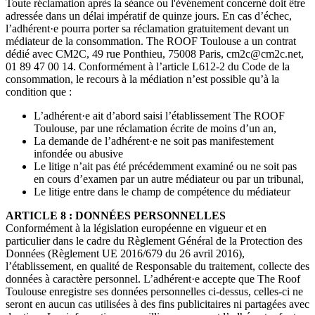
Toute réclamation après la séance ou l'événement concerné doit être
adressée dans un délai impératif de quinze jours. En cas d’échec,
l’adhérent·e pourra porter sa réclamation gratuitement devant un
médiateur de la consommation. The ROOF Toulouse a un contrat
dédié avec CM2C, 49 rue Ponthieu, 75008 Paris, cm2c@cm2c.net,
01 89 47 00 14. Conformément à l’article L612-2 du Code de la
consommation, le recours à la médiation n’est possible qu’à la
condition que :
L’adhérent·e ait d’abord saisi l’établissement The ROOF
Toulouse, par une réclamation écrite de moins d’un an,
La demande de l’adhérent·e ne soit pas manifestement
infondée ou abusive
Le litige n’ait pas été précédemment examiné ou ne soit pas
en cours d’examen par un autre médiateur ou par un tribunal,
Le litige entre dans le champ de compétence du médiateur
ARTICLE 8 : DONNÉES PERSONNELLES
Conformément à la législation européenne en vigueur et en
particulier dans le cadre du Règlement Général de la Protection des
Données (Règlement UE 2016/679 du 26 avril 2016),
l’établissement, en qualité de Responsable du traitement, collecte des
données à caractère personnel. L’adhérent·e accepte que The Roof
Toulouse enregistre ses données personnelles ci-dessus, celles-ci ne
seront en aucun cas utilisées à des fins publicitaires ni partagées avec