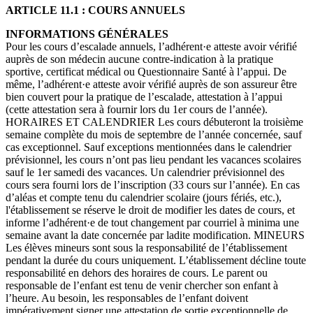
ARTICLE 11.1 : COURS ANNUELS
INFORMATIONS GÉNÉRALES
Pour les cours d’escalade annuels, l’adhérent·e atteste avoir vérifié
auprès de son médecin aucune contre-indication à la pratique
sportive, certificat médical ou Questionnaire Santé à l’appui. De
même, l’adhérent·e atteste avoir vérifié auprès de son assureur être
bien couvert pour la pratique de l’escalade, attestation à l’appui
(cette attestation sera à fournir lors du 1er cours de l’année).
HORAIRES ET CALENDRIER Les cours débuteront la troisième
semaine complète du mois de septembre de l’année concernée, sauf
cas exceptionnel. Sauf exceptions mentionnées dans le calendrier
prévisionnel, les cours n’ont pas lieu pendant les vacances scolaires
sauf le 1er samedi des vacances. Un calendrier prévisionnel des
cours sera fourni lors de l’inscription (33 cours sur l’année). En cas
d’aléas et compte tenu du calendrier scolaire (jours fériés, etc.),
l'établissement se réserve le droit de modifier les dates de cours, et
informe l’adhérent·e de tout changement par courriel à minima une
semaine avant la date concernée par ladite modification. MINEURS
Les élèves mineurs sont sous la responsabilité de l’établissement
pendant la durée du cours uniquement. L’établissement décline toute
responsabilité en dehors des horaires de cours. Le parent ou
responsable de l’enfant est tenu de venir chercher son enfant à
l’heure. Au besoin, les responsables de l’enfant doivent
impérativement signer une attestation de sortie exceptionnelle de