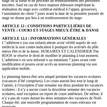
stage ou la sortie et de procéder au remboursement des personnes
inscrites. Sauf en cas de force majeure (blessure empêchant la
réalisation du stage avec certificat médical à l’appui, grossesse),
l’annulation du client 7 jours avant la date de la première journée de
stage ne donne pas lieu à un remboursement du stage.
ARTICLE 12 : CONDITIONS PARTICULIÈRES DE
VENTE : COURS ET STAGES MIEUX-ÊTRE & DANSE
ARTICLE 12.1 : INFORMATIONS GÉNÉRALES
L’’adhérent·e (ou son enfant) atteste avoir vérifié auprès de son
médecin la non contre-indication à pratiquer les activités du pôle
mieux être et de la danse. HORAIRES ET CALENDRIER The
ROOF se réserve le droit de modifier le planning à tout moment.
L’adhérent·e en sera informé·e au minimum 7 jours avant cette
modification et pourra avoir accès au nouveau planning via son
application mobile.
Le planning mieux-être sera adapté pendant les vacances scolaires
(vacances d’été comprises). Les cours auront lieu tout le long de
l’année, à l’exception d’une semaine sur deux pendant les vacances
scolaires : il n’y a aucun cours la deuxième semaine des vacances
scolaires, sauf exception ou report de cours antérieurs. De même, il
n’y a pas de cours durant les deux semaines des vacances de Noël.
Chaque été, une nouvelle programmation de cours estivaux est
proposée.